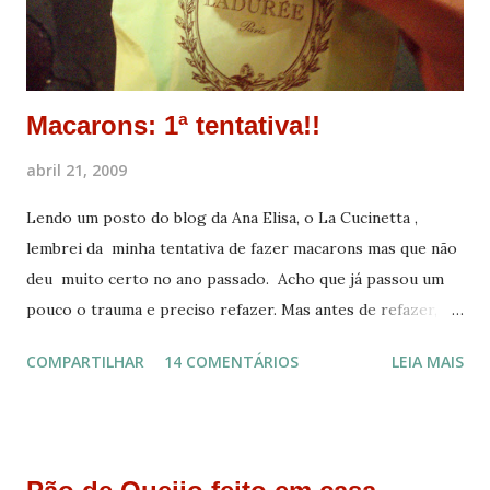
limpo. Deixe esfriar por 10 minutos até desenformar.
Substituições: Açúcar Mascavo pode ser trocado pelo
Demerara ou até mesmo o branco. Eu faço uma mistur...
Macarons: 1ª tentativa!!
abril 21, 2009
Lendo um posto do blog da Ana Elisa, o La Cucinetta ,
lembrei da minha tentativa de fazer macarons mas que não
deu muito certo no ano passado. Acho que já passou um
pouco o trauma e preciso refazer. Mas antes de refazer,
segue o post que tinha publicado no meu outro blog, o
COMPARTILHAR
14 COMENTÁRIOS
LEIA MAIS
Pavé Francês . Um dos momentos mais mágicos da minha
última viagem aconteceu ao comer um simples macaron ¹ da
Ladurée ². ¹ Macaron é um doce absurdamente perfeito
feito com amêndoas e vendido em diversas cores e sabores.