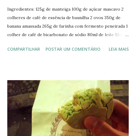
Ingredientes: 125g de manteiga 100g de açúcar mascavo 2
colheres de café de essência de baunilha 2 ovos 350g de
banana amassada 265g de farinha com fermento peneirada 1
colher de café de bicarbonato de sódio 80ml de leite Modo
de Preparo: Passo 1: Aqueça o forno a 180C. Unte uma
COMPARTILHAR
POSTAR UM COMENTÁRIO
LEIA MAIS
assadeira média (por volta de 22cm). Passo 2: Usando uma
batedeira, bata a manteiga, o açúcar e a baunilha por 5
minutos ou até ficar cremoso. Passo 3: Adicione os ovos
(um por vez), batendo bem a cada adição. Transfira para
uma tigela maior. Usando uma colher de pau, adicione e
misture gentilmente as bananas, o bicarbonato de sódio, o
leite e a farinha. A dica aqui é adicionar aos poucos e
sempre mexendo com a colher. Misture até ficar tudo
homogêneo. Passo 4: Coloque essa mistura na assadeira e
leve ao forno por 30 minutos ou até o garfo espetado sair