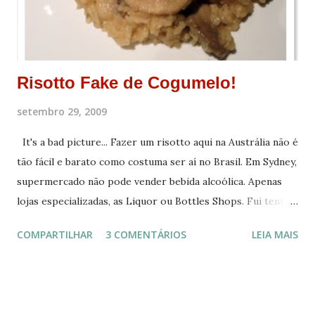
Risotto Fake de Cogumelo!
setembro 29, 2009
It's a bad picture... Fazer um risotto aqui na Austrália não é
tão fácil e barato como costuma ser aí no Brasil. Em Sydney,
supermercado não pode vender bebida alcoólica. Apenas
lojas especializadas, as Liquor ou Bottles Shops. Fui tentar
comprar um vinho branco, mas o mais barato, custava $ 10.
COMPARTILHAR
3 COMENTÁRIOS
LEIA MAIS
Cerca de R$ 17,00. Um pouco caro para usar apenas uma
xícara. Resolvi abrir mão de fazer um bom risotto e fazer
um Fake ("falso")Risotto. Gostoso, mas não tão gostoso
quanto deveria ser. Usei produtos que vc encontra