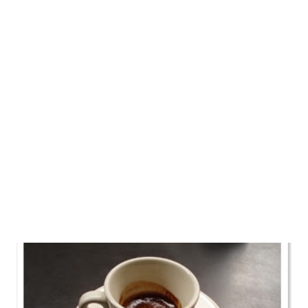
baratinho em qualquer supermercado em qualquer (ou pelo
menos na maioria) país do mundo como caldo de carne em
cubinhos, queijo já ralado. Ah, e não usei vinho. (Sim, sou
mão-de-vaca Não é muito saudável, mas matou minha
vontade de comer risotto. Ingredientes: - 8 Cogumelos
(cerca de 200g) - 200g de arroz (não lave o arroz) - 5 colh...