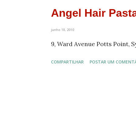
s
Angel Hair Past
t
a
junho 18, 2010
g
9, Ward Avenue Potts Point, S
e
COMPARTILHAR
POSTAR UM COMENT
n
s