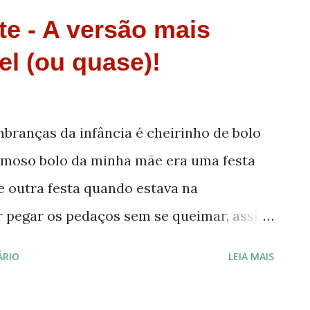
te - A versão mais
el (ou quase)!
mbranças da infância é cheirinho de bolo
famoso bolo da minha mãe era uma festa
e outra festa quando estava na
r pegar os pedaços sem se queimar, assim
u for pro Brasil na próxima vez vou ver
ÁRIO
LEIA MAIS
eceita do bolo de chocolate. Mas,
 uma receita fácil de bolo, adaptda de