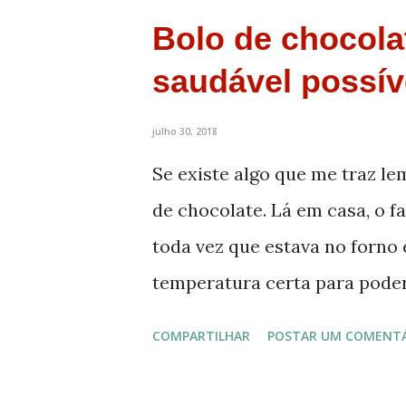
s
Bolo de chocola
t
saudável possív
a
g
julho 30, 2018
e
Se existe algo que me traz le
n
de chocolate. Lá em casa, o 
s
toda vez que estava no forno 
temperatura certa para pode
que saísse do forno. Quando e
COMPARTILHAR
POSTAR UM COMENT
com minha mãe e procurar a r
enquanto isso, e ando fazendo